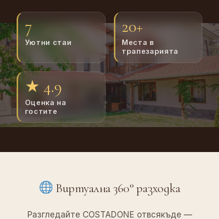
7
20+
Уютни стаи
Места в
трапезарията
★ 4.9
Оценка на
гостите
Виртуална 360° разходка
Разгледайте COSTADONE отвсякъде —