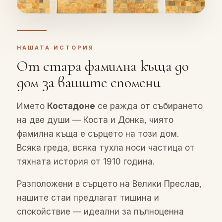
НАШАТА ИСТОРИЯ
От стара фамилна къща до
дом за вашите спомени
Името
Костадоне
се ражда от събирането
на две души — Коста и Донка, чиято
фамилна къща е сърцето на този дом.
Всяка греда, всяка тухла носи частица от
тяхната история от 1910 година.
Разположени в сърцето на Велики Преслав,
нашите стаи предлагат тишина и
спокойствие — идеални за пълноценна