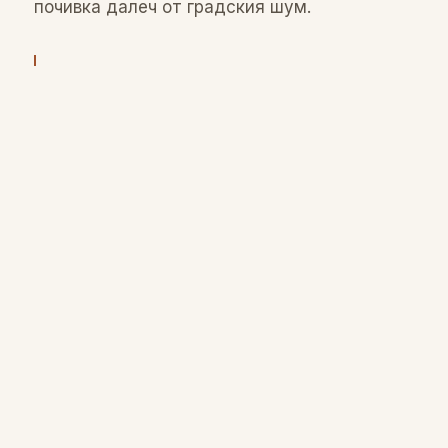
почивка далеч от градския шум.
"Искахме гостите ни да се чувстват не
като в хотел, а като у дома — в един по-
красив, по-спокоен и по-топъл дом."
НАСТАНЯВАНЕ
Седем стаи. Седем характера.
Предлагаме най-достъпната цена
—
от 20 евро на легло