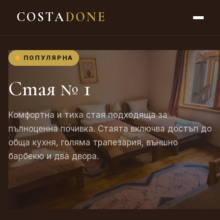
COSTA
DONE
ПОПУЛЯРНА
Стая № 1
Комфортна и тиха стая подходяща за
пълноценна почивка. Стаята включва достъп до
обща кухня, голяма трапезария, външно
барбекю и два двора.