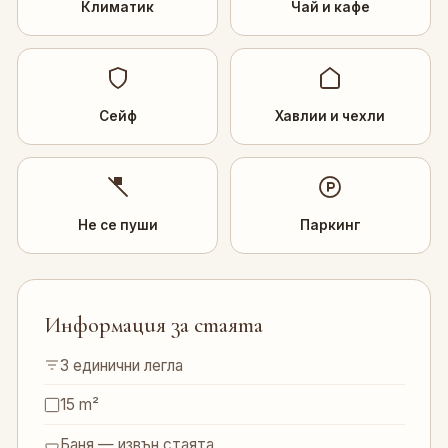
Климатик
Чай и кафе
Сейф
Хавлии и чехли
Не се пуши
Паркинг
Информация за стаята
3 единични легла
15 m²
Баня — извън стаята